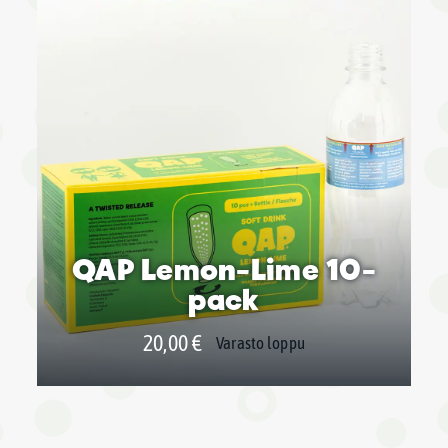
QAP Lemon-Lime 10-
pack
20,00
€
Varasto loppu