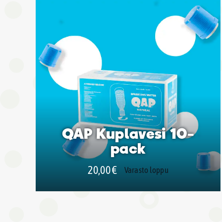
QAP Kuplavesi 10-
pack
20,00
€
Varasto loppu