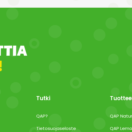
TTIA
!
Tutki
Tuottee
QAP?
QAP Natur
Tietosuojaseloste
QAP Lemo