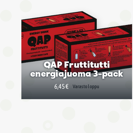
QAP Fruttitutti
energiajuoma 3-pack
6,45
€
Varasto loppu