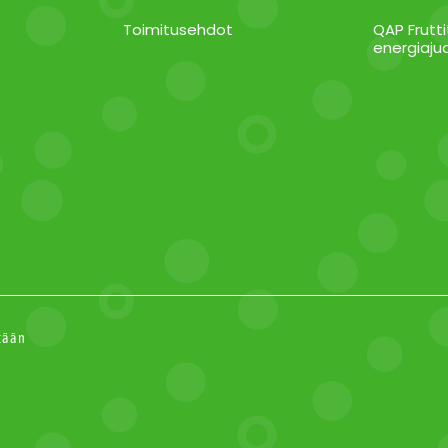
Toimitusehdot
QAP Frutti
energiaj
etään