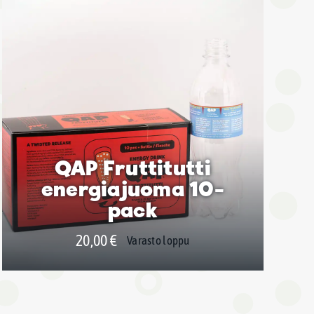
QAP Fruttitutti
energiajuoma 10-
pack
20,00
€
Varasto loppu