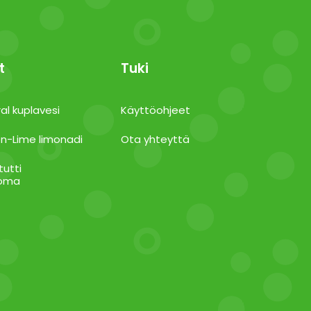
t
Tuki
al kuplavesi
Käyttöohjeet
n-Lime limonadi
Ota yhteyttä
tutti
uoma