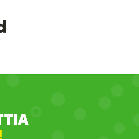
d
TTIA
!