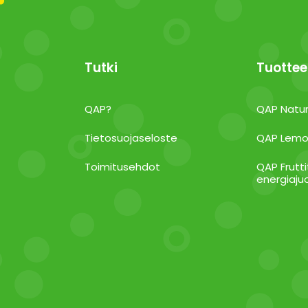
Tutki
Tuottee
QAP?
QAP Natur
Tietosuojaseloste
QAP Lemo
Toimitusehdot
QAP Frutti
energiaj