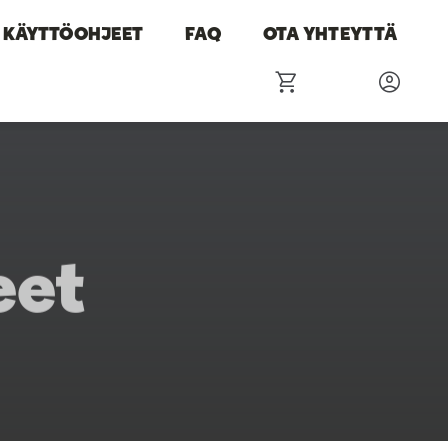
KÄYTTÖOHJEET
FAQ
OTA YHTEYTTÄ
eet