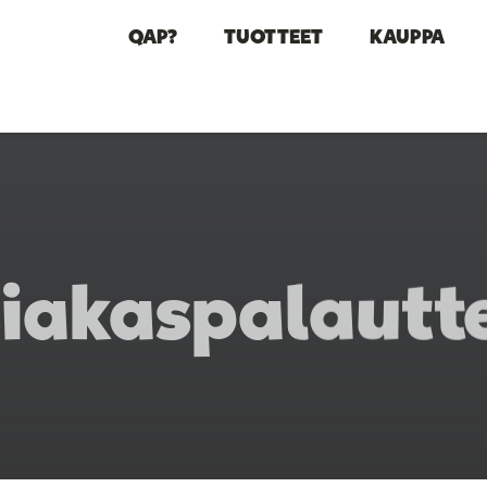
QAP?
TUOTTEET
KAUPPA
iakaspalautt