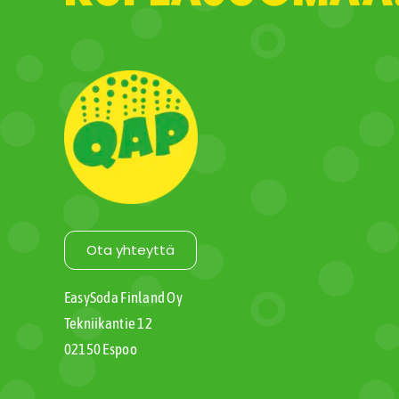
Ota yhteyttä
EasySoda Finland Oy
Tekniikantie 12
02150 Espoo