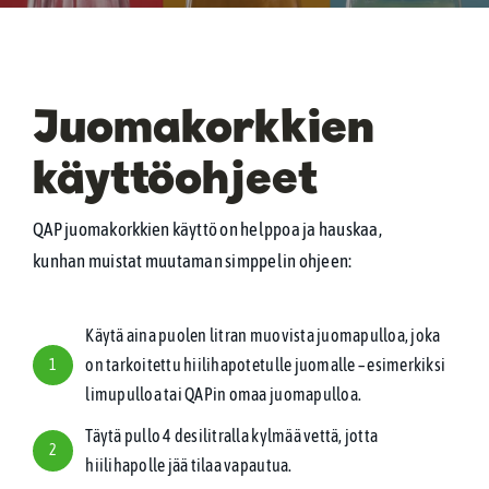
FAQ
Juomakorkkien
Ota yhteyttä
käyttöohjeet
WooCommerce Cart
QAP juomakorkkien käyttö on helppoa ja hauskaa,
kunhan muistat muutaman simppelin ohjeen:
WooCommerce My Account
Käytä aina puolen litran muovista juomapulloa, joka
on tarkoitettu hiilihapotetulle juomalle – esimerkiksi
1
limupulloa tai QAPin omaa juomapulloa.
Täytä pullo 4 desilitralla kylmää vettä, jotta
2
hiilihapolle jää tilaa vapautua.