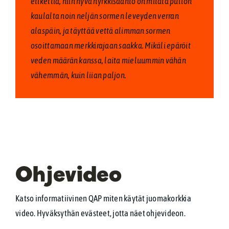
etikettiä, niin hyvä nyrkkisääntö on mitata pullon
kaulalta noin neljän sormen leveyden verran
alaspäin, ja täyttää vettä alimman sormen
osoittamaan merkkirajaan saakka. Mikäli epäröit
veden määrän kanssa, laita mieluummin vähän
vähemmän, kuin liian paljon.
Ohjevideo
Katso informatiivinen QAP miten käytät juomakorkkia
video. Hyväksythän evästeet, jotta näet ohjevideon.