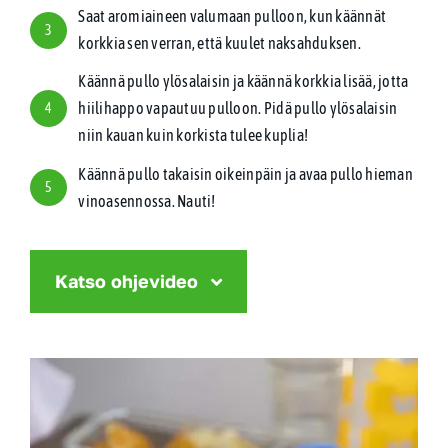
Saat aromiaineen valumaan pulloon, kun käännät
3
korkkia sen verran, että kuulet naksahduksen.
Käännä pullo ylösalaisin ja käännä korkkia lisää, jotta
hiilihappo vapautuu pulloon. Pidä pullo ylösalaisin
4
niin kauan kuin korkista tulee kuplia!
Käännä pullo takaisin oikeinpäin ja avaa pullo hieman
5
vinoasennossa. Nauti!
Katso ohjevideo