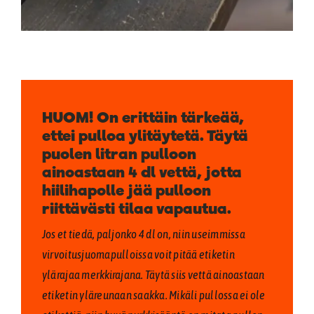
HUOM! On erittäin tärkeää,
ettei pulloa ylitäytetä. Täytä
puolen litran pulloon
ainoastaan 4 dl vettä, jotta
hiilihapolle jää pulloon
riittävästi tilaa vapautua.
Jos et tiedä, paljonko 4 dl on, niin useimmissa
virvoitusjuomapulloissa voit pitää etiketin
ylärajaa merkkirajana. Täytä siis vettä ainoastaan
etiketin yläreunaan saakka. Mikäli pullossa ei ole