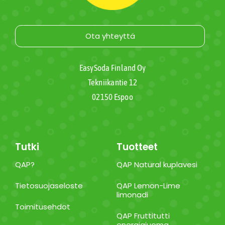
Ota yhteyttä
EasySoda Finland Oy
Tekniikantie 12
02150 Espoo
Tutki
Tuotteet
QAP?
QAP Natural kuplavesi
Tietosuojaseloste
QAP Lemon-Lime
limonadi
Toimitusehdot
QAP Fruttitutti
energiajuoma