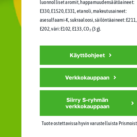
luonnolliset aromit, happamuudensäätöaineet:
E330, E1520, E331, etanoli, makeutusaineet:
asesulfaami-K, sukraaloosi, säilöntäaineet: E211,
E202, väri: E102, E133, CO₂ (3 g).
Käyttöohjeet
Verkkokauppaan
Siirry S-ryhmän
verkkokauppaan
Tuote ostettavissa hyvin varustelluista Prismois