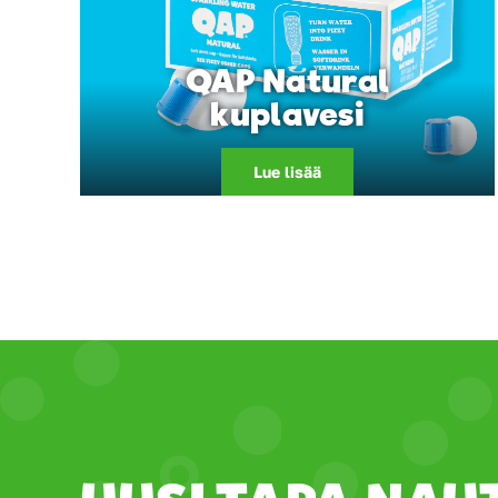
QAP Natural
kuplavesi
Lue lisää