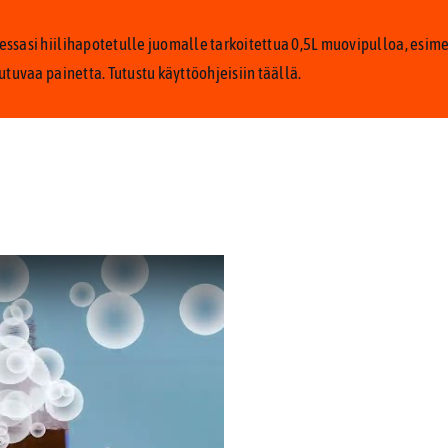
ssasi hiilihapotetulle juomalle tarkoitettua 0,5L muovipulloa, esim
utuvaa painetta. Tutustu käyttöohjeisiin
täällä.