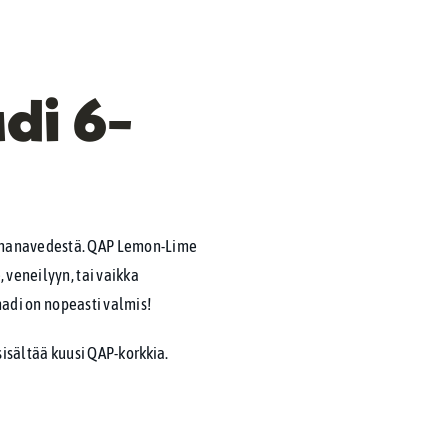
di 6-
in hanavedestä. QAP Lemon-Lime
 veneilyyn, tai vaikka
onadi on nopeasti valmis!
sisältää kuusi QAP-korkkia.