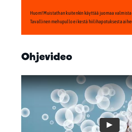
Huom! Muistathan kuitenkin käyttää juomaa valmistae
Tavallinen mehupullo ei kestä hiilihapotuksesta aihe
Ohjevideo