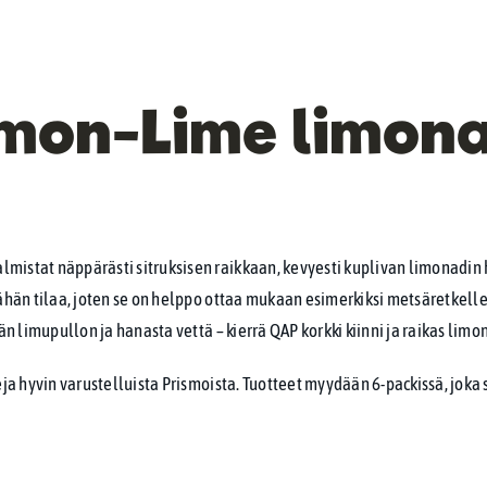
mon-Lime limona
lmistat näppärästi sitruksisen raikkaan, kevyesti kuplivan limonad
vähän tilaa, joten se on helppo ottaa mukaan esimerkiksi metsäretkelle,
jän limupullon ja hanasta vettä – kierrä QAP korkki kiinni ja raikas lim
keja hyvin varustelluista Prismoista. Tuotteet myydään 6-packissä, joka 