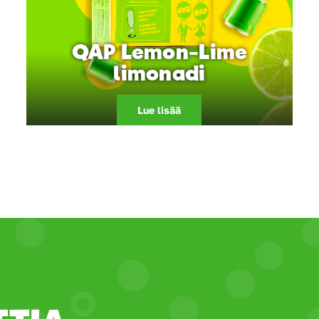
QAP Lemon-Lime
limonadi
Lue lisää