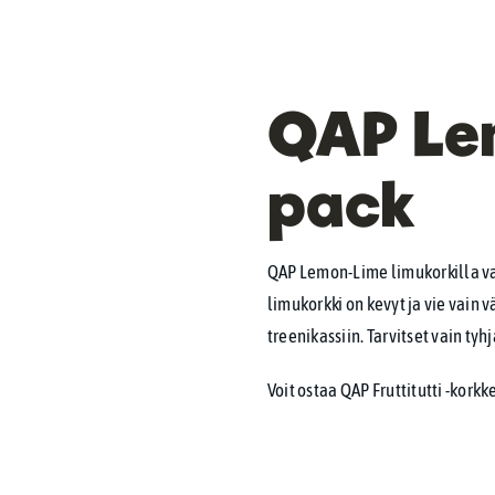
QAP Le
pack
QAP Lemon-Lime limukorkilla va
limukorkki on kevyt ja vie vain 
treenikassiin. Tarvitset vain tyh
Voit ostaa QAP Fruttitutti -kork