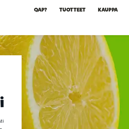
QAP?
TUOTTEET
KAUPPA
i
ti