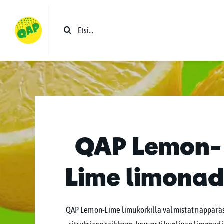
Skip
to
Etsi
content
...
QAP Lemon-
Lime limonad
QAP Lemon-Lime limukorkilla valmistat näppäräs