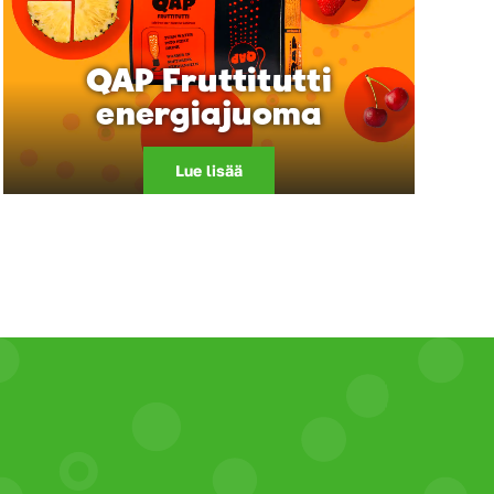
QAP Fruttitutti
energiajuoma
Lue lisää