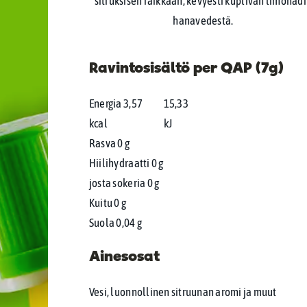
sitruksisen raikkaan, kevyesti kuplivan limonad
hanavedestä.
Ravintosisältö per QAP (7g)
Energia 3,57
15,33
kcal
kJ
Rasva 0 g
Hiilihydraatti 0 g
josta sokeria 0 g
Kuitu 0 g
Suola 0,04 g
Ainesosat
Vesi, luonnollinen sitruunan aromi ja muut