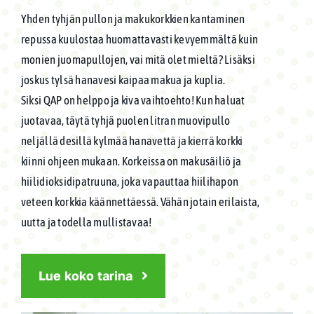
Yhden tyhjän pullon ja makukorkkien kantaminen
repussa kuulostaa huomattavasti kevyemmältä kuin
monien juomapullojen, vai mitä olet mieltä? Lisäksi
joskus tylsä hanavesi kaipaa makua ja kuplia.
Siksi QAP on helppo ja kiva vaihtoehto! Kun haluat
juotavaa, täytä tyhjä puolen litran muovipullo
neljällä desillä kylmää hanavettä ja kierrä korkki
kiinni ohjeen mukaan. Korkeissa on makusäiliö ja
hiilidioksidipatruuna, joka vapauttaa hiilihapon
veteen korkkia käännettäessä. Vähän jotain erilaista,
uutta ja todella mullistavaa!
Lue koko tarina
QAP
Kuplavesi