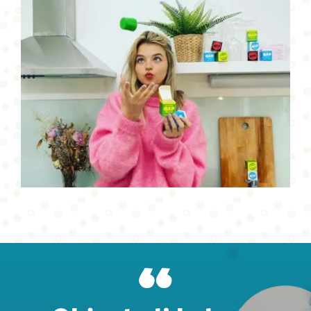
6-pack
12,95
€
Varasto loppu
“