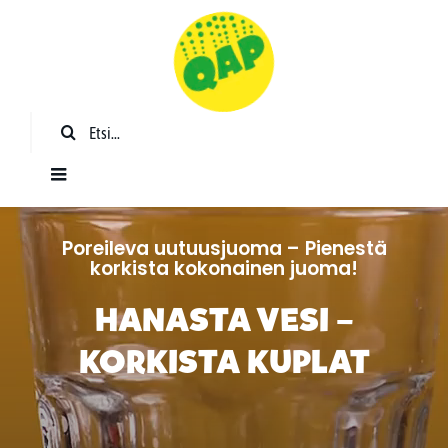
Skip
to
content
Etsi
...
Toggle
Navigation
QAP?
Poreileva uutuusjuoma – Pienestä
korkista kokonainen juoma!
Tuotteet
HANASTA VESI –
KORKISTA KUPLAT
Kauppa
Käyttöohjeet