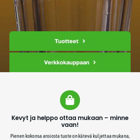
FAQ
Ota yhteyttä
Tuotteet
WooCommerce Cart
Verkkokauppaan
WooCommerce My Account
Kevyt ja helppo ottaa mukaan – minne
vaan!
Pienen kokonsa ansiosta tuote on kätevä kuljettaa mukana,