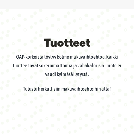
Tuotteet
QAP-korkeista löytyy kolme makuvaihtoehtoa. Kaikki
tuotteet ovat sokeroimattomia ja vähäkalorisia. Tuote ei
vaadi kylmäsäilytystä.
Tutustu herkullisiin makuvaihtoehtoihin alla!