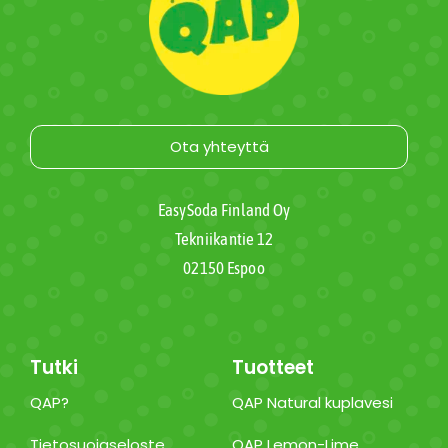
Ota yhteyttä
EasySoda Finland Oy
Tekniikantie 12
02150 Espoo
Tutki
Tuotteet
QAP?
QAP Natural kuplavesi
Tietosuojaseloste
QAP Lemon-Lime