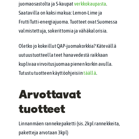
juomaosastolta ja S-kaupat
verkkokaupasta
.
Saatavilla on kaksi makua: Lemon-Lime ja
FruttiTutti-energiajuoma. Tuotteet ovat Suomessa
valmistettuja, sokerittomia ja vähäkalorisia.
Oletko jo kokeillut QAP-juomakorkkia? Kätevällä
uutuustuotteella teet hanavedestä raikkaan
kuplivaa virvoitusjuomaa pienen korkin avulla.
Tutustu tuotteen käyttöohjeisiin
täällä
.
Arvottavat
tuotteet
Linnanmäen rannekepaketti (sis. 2kpl rannekkeita,
paketteja arvotaan 3kpl)