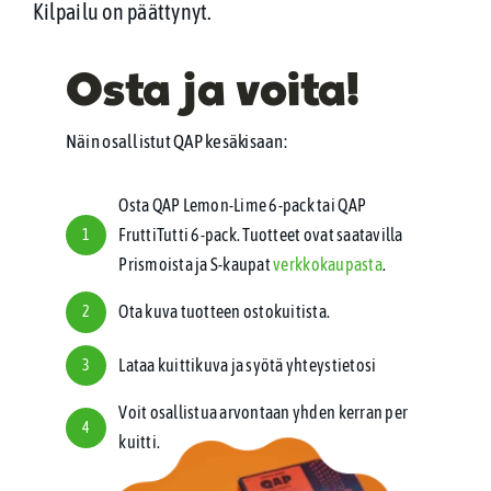
Kilpailu on päättynyt.
Osta ja voita!
Näin osallistut QAP kesäkisaan:
Osta QAP Lemon-Lime 6-pack tai QAP
FruttiTutti 6-pack. Tuotteet ovat saatavilla
1
Prismoista ja S-kaupat
verkkokaupasta
.
Ota kuva tuotteen ostokuitista.
2
Lataa kuittikuva ja syötä yhteystietosi
3
Voit osallistua arvontaan yhden kerran per
4
kuitti.