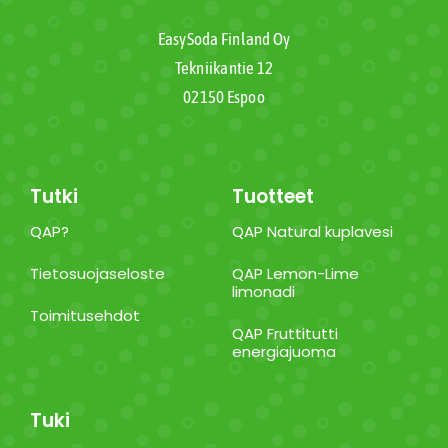
EasySoda Finland Oy
Tekniikantie 12
02150 Espoo
Tutki
Tuotteet
QAP?
QAP Natural kuplavesi
Tietosuojaseloste
QAP Lemon-Lime
limonadi
Toimitusehdot
QAP Fruttitutti
energiajuoma
Tuki