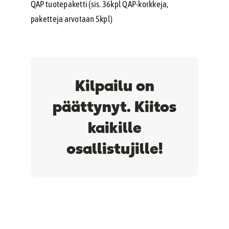
QAP tuotepaketti (sis. 36kpl QAP-korkkeja,
paketteja arvotaan 5kpl)
Kilpailu on
päättynyt. Kiitos
kaikille
osallistujille!