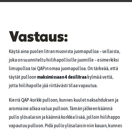
FAQ
Vastaus:
Ota yhteyttä
Käytä aina puolen litran muovista juomapulloa – sellaista,
WooCommerce Cart
joka on suunniteltu hiilihapollisille juomille – esimerkiksi
limupulloa tai QAPin omaa juomapulloa. On tärkeää, että
WooCommerce My Account
täytät pulloon
maksimissaan 4 desilitraa
kylmää vettä,
jotta hiilihapolle jää riittävästi tilaa vapautua.
Kierrä QAP-korkki pulloon, kunnes kuulet naksahduksen ja
aromiaine alkaa valua pulloon. Tämän jälkeen käännä
pullo ylösalaisin ja käännä korkkia lisää, jolloin hiilihappo
vapautuu pulloon. Pidä pullo ylösalaisin niin kauan, kunnes