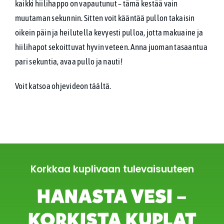
kaikki hiilihappo on vapautunut – tämä kestää vain
muutaman sekunnin. Sitten voit kääntää pullon takaisin
oikein päin ja heilutella kevyesti pulloa, jotta makuaine ja
hiilihapot sekoittuvat hyvin veteen. Anna juoman tasaantua
pari sekuntia, avaa pullo ja nauti!
Voit katsoa ohjevideon
täältä.
Korkkaa kuplivaan tulevaisuuteen
HANASTA VESI –
KORKISTA KUPLAT