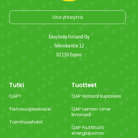
Ota yhteyttä
EasySoda Finland Oy
Tekniikantie 12
02150 Espoo
Tutki
Tuotteet
QAP?
QAP Natural kuplavesi
Tietosuojaseloste
QAP Lemon-Lime
limonadi
Toimitusehdot
QAP Fruttitutti
energiajuoma