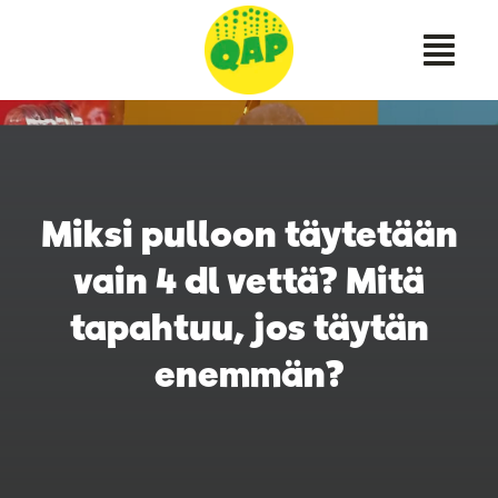
Skip
to
content
Miksi pulloon täytetään
vain 4 dl vettä? Mitä
tapahtuu, jos täytän
enemmän?