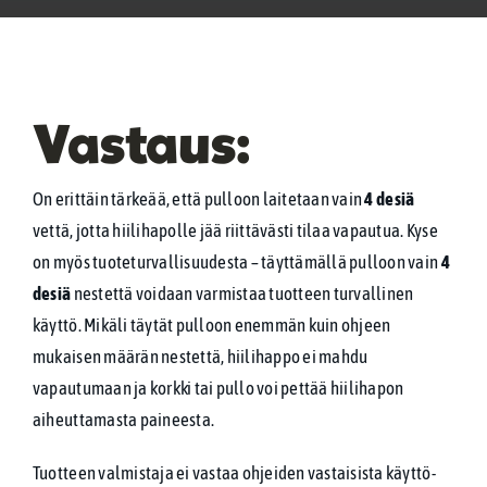
Vastaus:
On erittäin tärkeää, että pulloon laitetaan vain
4 desiä
vettä, jotta hiilihapolle jää riittävästi tilaa vapautua. Kyse
on myös tuoteturvallisuudesta – täyttämällä pulloon vain
4
desiä
nestettä voidaan varmistaa tuotteen turvallinen
käyttö. Mikäli täytät pulloon enemmän kuin ohjeen
mukaisen määrän nestettä, hiilihappo ei mahdu
vapautumaan ja korkki tai pullo voi pettää hiilihapon
aiheuttamasta paineesta.
Tuotteen valmistaja ei vastaa ohjeiden vastaisista käyttö-