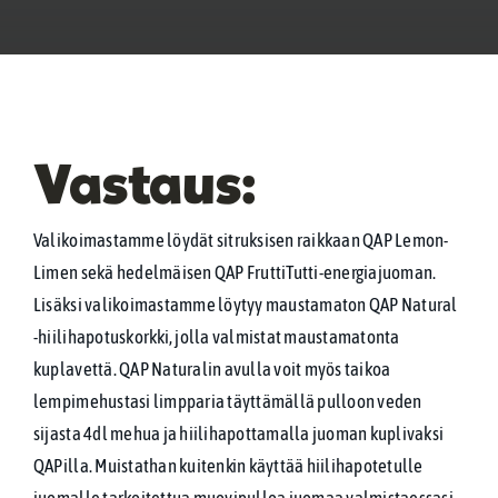
FAQ
Ota yhteyttä
Vastaus:
WooCommerce Cart
Valikoimastamme löydät sitruksisen raikkaan QAP Lemon-
WooCommerce My Account
Limen sekä hedelmäisen QAP FruttiTutti-energiajuoman.
Lisäksi valikoimastamme löytyy maustamaton QAP Natural
-hiilihapotuskorkki, jolla valmistat maustamatonta
kuplavettä. QAP Naturalin avulla voit myös taikoa
lempimehustasi limpparia täyttämällä pulloon veden
sijasta 4dl mehua ja hiilihapottamalla juoman kuplivaksi
QAPilla. Muistathan kuitenkin käyttää hiilihapotetulle
juomalle tarkoitettua muovipulloa juomaa valmistaessasi –