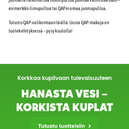
esimerkiksi limupulloa tai QAPin omaa juomapulloa.
Tutustu QAP-valikoimaan
täällä.
Uusia QAP-makuja on
tuotekehityksessä – pysy kuulolla!
Korkkaa kuplivaan tulevaisuuteen
HANASTA VESI –
KORKISTA KUPLAT
Tutustu tuotteisiin