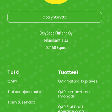
Ota yhteyttä
EasySoda Finland Oy
Tekniikantie 12
02150 Espoo
Tutki
Tuotteet
QAP?
QAP Natural kuplavesi
Tietosuojaseloste
QAP Lemon-Lime
limonadi
Toimitusehdot
QAP Fruttitutti
energiajuoma