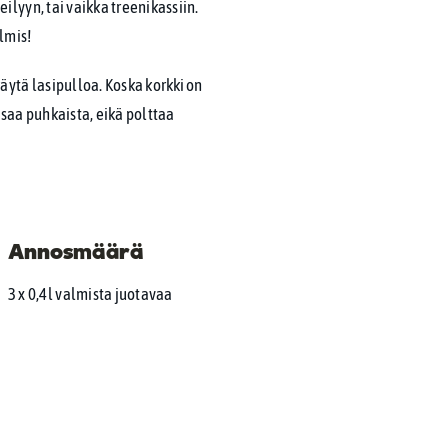
ilyyn, tai vaikka treenikassiin.
almis!
äytä lasipulloa. Koska korkki on
 saa puhkaista, eikä polttaa
Annosmäärä
3 x 0,4l valmista juotavaa