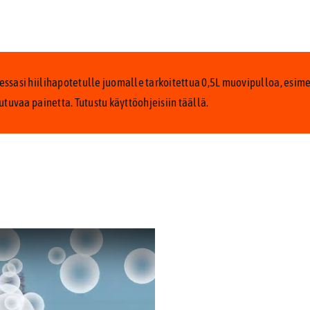
ssasi hiilihapotetulle juomalle tarkoitettua 0,5L muovipulloa, esim
utuvaa painetta. Tutustu käyttöohjeisiin
täällä.