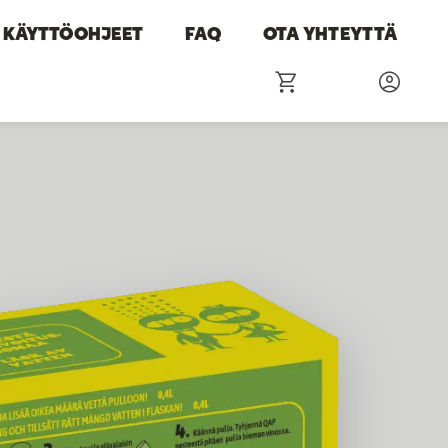
KÄYTTÖOHJEET
FAQ
OTA YHTEYTTÄ