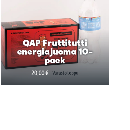
QAP Fruttitutti
energiajuoma 10-
pack
20,00
€
Varasto loppu