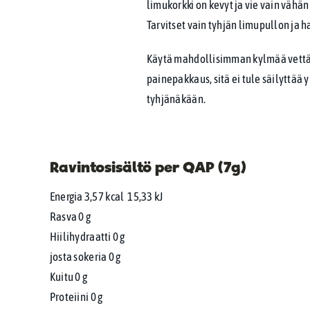
limukorkki on kevyt ja vie vain vähän
Tarvitset vain tyhjän limupullon ja h
Käytä mahdollisimman kylmää vettä, k
painepakkaus, sitä ei tule säilyttää 
tyhjänäkään.
Ravintosisältö per QAP (7g)
Energia 3,57 kcal
15,33 kJ
Rasva 0 g
Hiilihydraatti 0 g
josta sokeria 0 g
Kuitu 0 g
Proteiini 0 g