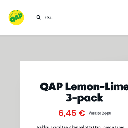
Skip
to
Etsi
content
...
QAP Lemon-Lim
3-pack
6,45
€
Varasto loppu
Pakkaus sisältää 3 kappaletta Qap Lemon-Lime