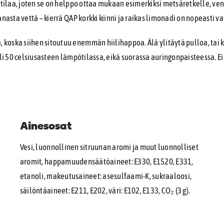
 tilaa, joten se on helppo ottaa mukaan esimerkiksi metsäretkelle, vene
anasta vettä – kierrä QAP korkki kiinni ja raikas limonadi on nopeasti v
oska siihen sitoutuu enemmän hiilihappoa. Älä ylitäytä pulloa, tai k
yli 50 celsiusasteen lämpötilassa, eikä suorassa auringonpaisteessa. Ei
Ainesosat
Vesi, luonnollinen sitruunan aromi ja muut luonnolliset
aromit, happamuudensäätöaineet: E330, E1520, E331,
etanoli, makeutusaineet: asesulfaami-K, sukraaloosi,
säilöntäaineet: E211, E202, väri: E102, E133, CO₂ (3 g).