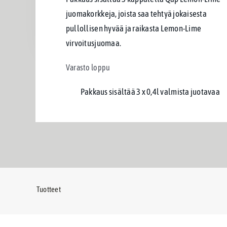
juomakorkkeja, joista saa tehtyä jokaisesta
pullollisen hyvää ja raikasta Lemon-Lime
virvoitusjuomaa.
Varasto loppu
Pakkaus sisältää 3 x 0,4l valmista juotavaa
Tuotteet