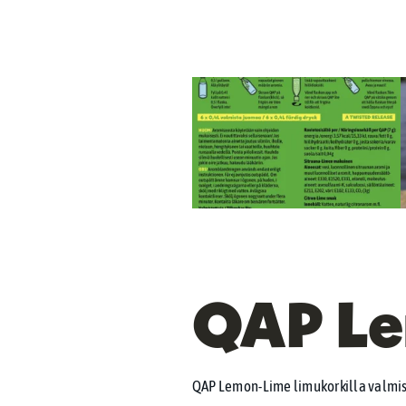
QAP Le
QAP Lemon-Lime limukorkilla valmis