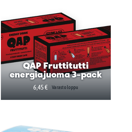
QAP Fruttitutti
energiajuoma 3-pack
6,45
€
Varasto loppu