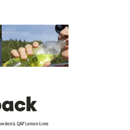
pack
navedestä. QAP Lemon-Lime