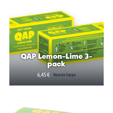
QAP Lemon-Lime 3-
pack
6,45
€
Varasto loppu