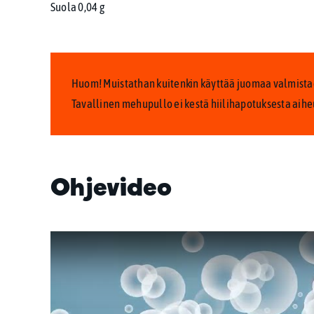
Suola 0,04 g
Huom! Muistathan kuitenkin käyttää juomaa valmistae
Tavallinen mehupullo ei kestä hiilihapotuksesta aihe
Ohjevideo