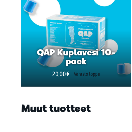
QAP Kuplavesi 10-
pack
20,00
€
Varasto loppu
Muut tuotteet