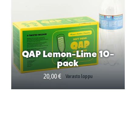
QAP Lemon-Lime 10-
pack
20,00
€
Varasto loppu